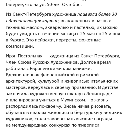
Галерее, что на ул. 50-лет Октября.
Из Санкт-Петербурга
художница
привезла более 30
вдохновляющих картин
, выполненных в разных
техниках маслом, акварелью и пастелью, их можно
будет увидеть в течение месяца с 25 мая по 25 июня
в Курске. Это пейзажи, портреты, сюжетные
композиции.
Ирэн Постольная — художница из Санкт-Петербурга,
Член Союза Русских Художников
. Долгое время
работала с Европейскими компаниями.
Вдохновленная флорентийской и римской
архитектурой, культурой и живописью итальянских
мастеров, вернулась к своему призванию. В детстве
закончила художественную школу в Ленинграде
и планировала учиться в Мухинском. Но жизнь
распорядилась по-своему. Вновь начав рисовать,
обучаясь в школах живописи и беря уроки у великих
художников, стала завоевывать высшие награды
на международных конкурсах по живописи.