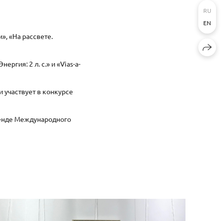
RU
EN
, «На рассвете.
гия: 2 л. с.» и «Vias-a-
и участвует в конкурсе
 стенде Международного