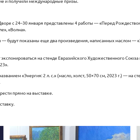
ие и получили международные призы.
Дворе с 24–30 января представлены 4 работы — «Перед Рождеством»
е», «Волна».
 — будут показаны еще два произведения, написанных маслом — «Энер
дет экспонироваться на стенде Евразийского Художественного Союза 
23».
званием «Энергия: 2 л. с.» (масло, холст, 50×70 см, 2023 г.) — на
.
рести прямо на выставке.
ставку.